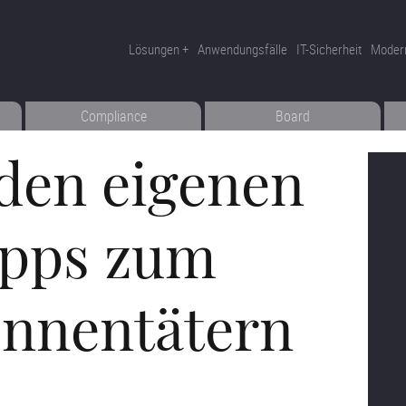
Lösungen
Anwendungsfälle
IT-Sicherheit
Moder
Compliance
Board
den eigenen
ipps zum
Innentätern