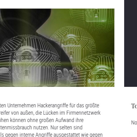
ten Unternehmen Hackerangriffe für das größte
T
greifer von außen, die Lücken im Firmennetzwerk
eihen können ohne großen Aufwand ihre
No
tenmissbrauch nutzen. Nur selten sind
s gegen interne Angriffe ausgestattet wie gegen