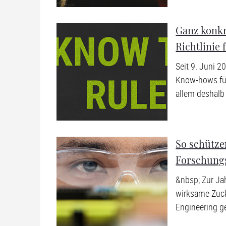
Ganz konk
Richtlinie
Seit 9. Juni 2
Know-hows für
allem deshalb 
So schütze
Forschung
&nbsp; Zur Ja
wirksame Zuck
Engineering ge