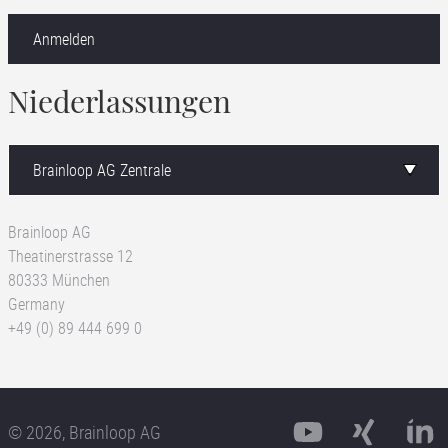
Anmelden
Niederlassungen
Brainloop AG
Theatinerstrasse 12
80333 München
Germany
+49 (0) 89 444 699 0
© 2026, Brainloop AG