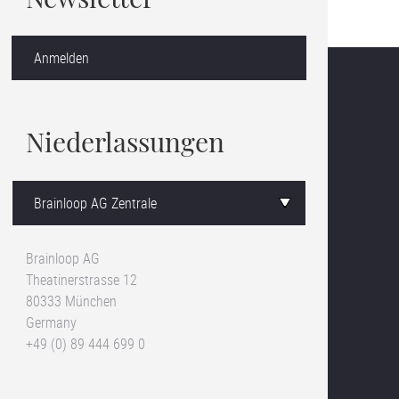
Newsletter
Anmelden
Niederlassungen
Brainloop AG
Theatinerstrasse 12
80333 München
Germany
+49 (0) 89 444 699 0