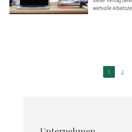
dieser Vertrag bere
wertvolle Arbeitsz
1
2