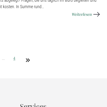
its abgelegt? Fragen, die uns täglich im Büro begleiten und
eit kosten. In Summe rund
…
Weiterlesen
...
4