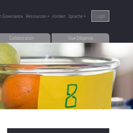
Login
n Governance
Ressourcen
Kontakt
Sprache
Collaboration
Due Diligence